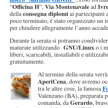
Officina H
Via Montenavale
Ivr
“
”,
ad
consegna diplomi
della
ai partecipanti 
poco terminato, è stato organizzato un 
per chiudere allegramente l’anno acca
Durante la serata si potranno condivider
GNU/Linux
maturate utilizzando
o i m
liberi, scaricabili, installabili e utilizza
gratuitamente.
Al termine della serata verrà
AperiCena
, dove avremo oc
F
tra le altre cose, la famosa
Valenzano (BA), preparata p
Gerardo
comanda, da
, brav