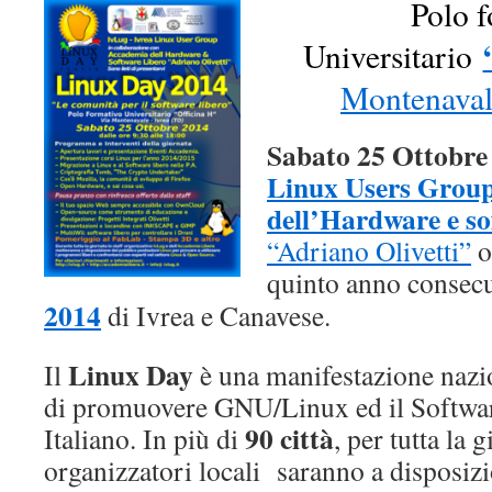
Polo 
Universitario
Montenava
Sabato 25 Ottobre
Linux Users Grou
dell’Hardware e so
“Adriano Olivetti”
o
quinto anno consecu
2014
di Ivrea e Canavese.
Linux Day
Il
è una manifestazione nazi
di promuovere GNU/Linux ed il Software
90 città
Italiano. In più di
, per tutta la g
organizzatori locali saranno a disposiz