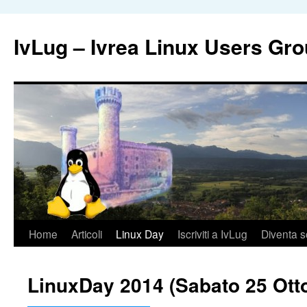
IvLug – Ivrea Linux Users Gr
Vai
Home
Articoli
Linux Day
Iscriviti a IvLug
Diventa s
al
LinuxDay 2014 (Sabato 25 Ott
contenuto