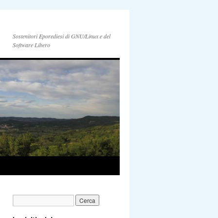
Sostenitori Eporediesi di GNU/Linux e del
Software Libero