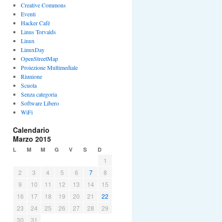
Creative Commons
Eventi
Hacker Cafè
Linus Torvalds
Linux
LinuxDay
OpenStreetMap
Proiezione Multimediale
Riunione
Scuola
Senza categoria
Software Libero
WiFi
Calendario
Marzo 2015
L
M
M
G
V
S
D
1
2
3
4
5
6
7
8
9
10
11
12
13
14
15
16
17
18
19
20
21
22
23
24
25
26
27
28
29
30
31