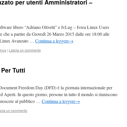
ato per utenti Amministratori –
ftware libero “Adriano Olivetti” e IvLug – Ivrea Linux Users
e che a partire da Giovedì 26 Marzo 2015 dalle ore 18:00 alle
NU/Linux Avanzato …
Continua a leggere
→
inux
|
Lascia un commento
Per Tutti
cument Freedom Day (DFD) è la giornata internazionale per
rd Aperti. In questo giorno, persone in tutto il mondo si riuniscono
 conoscere al pubblico …
Continua a leggere
→
scia un commento