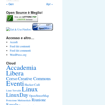
« Gen
Apr »
Open Source è Meglio!
Accesso e altro…
Accedi
Feed dei contenuti
Feed dei commenti
WordPress.org
Cloud
Accademia
Libera
Corso
Creative Commons
Eventi
Hacker Cafè
Linux
Linus Torvalds
LinuxDay
OpenStreetMap
Riunione
Proiezione Multimediale
Scuola