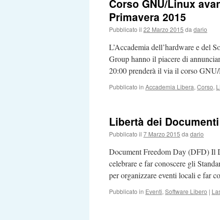
Corso GNU/Linux avanz
Primavera 2015
Pubblicato il
22 Marzo 2015
da
dario
L’Accademia dell’hardware e del So
Group hanno il piacere di annunciar
20:00 prenderà il via il corso G
Pubblicato in
Accademia Libera
,
Corso
,
L
Libertà dei Documenti 
Pubblicato il
7 Marzo 2015
da
dario
Document Freedom Day (DFD) Il Do
celebrare e far conoscere gli Standa
per organizzare eventi locali e far
Pubblicato in
Eventi
,
Software Libero
|
La