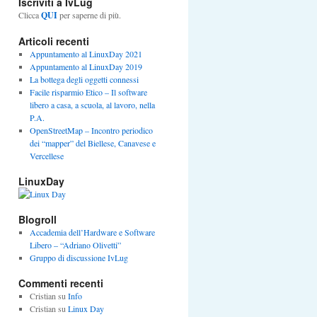
Iscriviti a IvLug
Clicca
QUI
per saperne di più.
Articoli recenti
Appuntamento al LinuxDay 2021
Appuntamento al LinuxDay 2019
La bottega degli oggetti connessi
Facile risparmio Etico – Il software
libero a casa, a scuola, al lavoro, nella
P.A.
OpenStreetMap – Incontro periodico
dei “mapper” del Biellese, Canavese e
Vercellese
LinuxDay
Blogroll
Accademia dell’Hardware e Software
Libero – “Adriano Olivetti”
Gruppo di discussione IvLug
Commenti recenti
Cristian
su
Info
Cristian
su
Linux Day