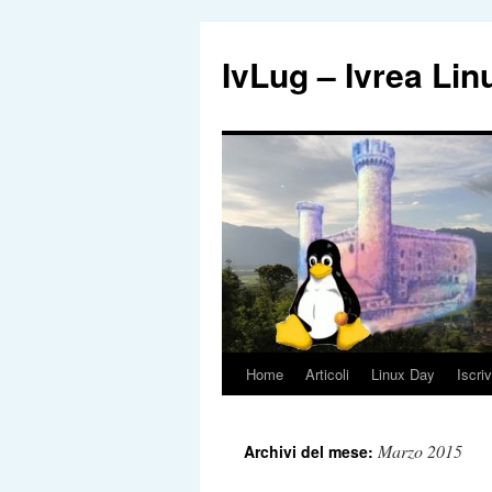
IvLug – Ivrea Li
Home
Articoli
Linux Day
Iscriv
Vai
al
Marzo 2015
Archivi del mese:
contenuto