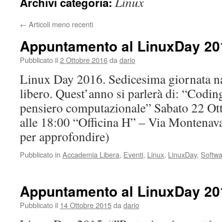
Linux
Archivi categoria:
←
Articoli meno recenti
Appuntamento al LinuxDay 20
Pubblicato il
2 Ottobre 2016
da
dario
Linux Day 2016. Sedicesima giornata na
libero. Quest’anno si parlerà di: “Codi
pensiero computazionale” Sabato 22 Ott
alle 18:00 “Officina H” – Via Montenava
per approfondire)
Pubblicato in
Accademia Libera
,
Eventi
,
Linux
,
LinuxDay
,
Softwa
Appuntamento al LinuxDay 20
Pubblicato il
14 Ottobre 2015
da
dario