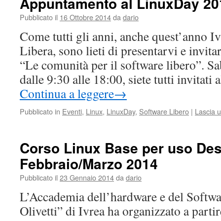
Appuntamento al LinuxDay 20
Pubblicato il
16 Ottobre 2014
da
dario
Come tutti gli anni, anche quest’anno 
Libera, sono lieti di presentarvi e invit
“Le comunità per il software libero”. S
dalle 9:30 alle 18:00, siete tutti invitati
Continua a leggere
→
Pubblicato in
Eventi
,
Linux
,
LinuxDay
,
Software Libero
|
Lascia 
Corso Linux Base per uso Des
Febbraio/Marzo 2014
Pubblicato il
23 Gennaio 2014
da
dario
L’Accademia dell’hardware e del Softwa
Olivetti” di Ivrea ha organizzato a parti