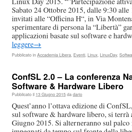
Linux Day 2015. “”Partecipazione attiv
Sabato 24 Ottobre 2015, dalle 9:30 alle 1
invitati alle “Officina H“, in Via Monten
sperimentare di persona la “Libertà” gar
applicazioni basate sul software e har
leggere
→
Pubblicato in
Accademia Libera
,
Eventi
,
Linux
,
LinuxDay
,
Softwa
ConfSL 2.0 – La conferenza Na
Software & Hardware Libero
Pubblicato il
13 Giugno 2015
da
dario
Quest’anno l’ottava edizione di ConfSL,
sul software & hardware libero, si terrà 
Giugno 2015. Si alterneranno sul palco 
impegnati da tempo sul fronte della lib