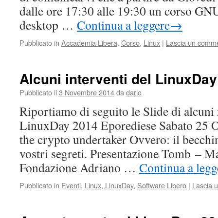
dalle ore 17:30 alle 19:30 un corso GNU
desktop …
Continua a leggere
→
Pubblicato in
Accademia Libera
,
Corso
,
Linux
|
Lascia un comm
Alcuni interventi del LinuxDay
Pubblicato il
3 Novembre 2014
da
dario
Riportiamo di seguito le Slide di alcuni 
LinuxDay 2014 Eporediese Sabato 25 O
the crypto undertaker Ovvero: il becchin
vostri segreti. Presentazione Tomb – 
Fondazione Adriano …
Continua a legg
Pubblicato in
Eventi
,
Linux
,
LinuxDay
,
Software Libero
|
Lascia 