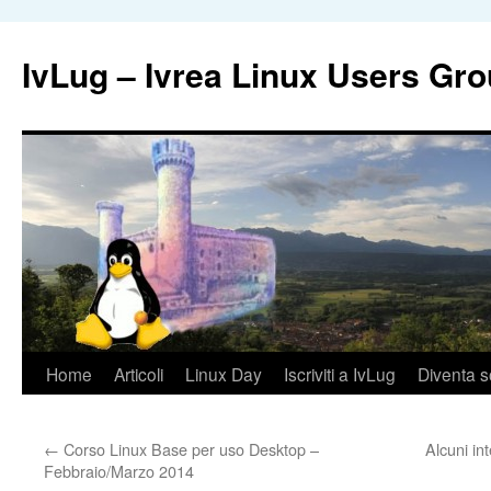
IvLug – Ivrea Linux Users Gr
Vai
Home
Articoli
Linux Day
Iscriviti a IvLug
Diventa s
al
←
Corso Linux Base per uso Desktop –
Alcuni in
contenuto
Febbraio/Marzo 2014