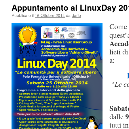
Appuntamento al LinuxDay 20
Pubblicato il
16 Ottobre 2014
da
dario
Come t
quest
Accad
lieti d
a:
“Le co
Sabat
9
dalle
tutti in