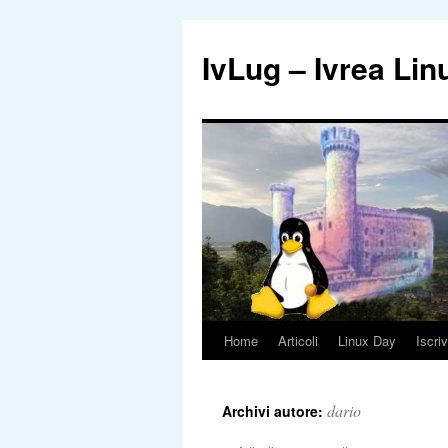
IvLug – Ivrea Li
Home
Articoli
Linux Day
Iscriv
Vai
al
dario
Archivi autore:
contenuto