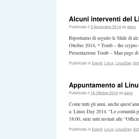
Alcuni interventi del 
Pubblicato il
3 Novembre 2014
da
dario
Riportiamo di seguito le Slide di a
Ottobre 2014, * Tomb – the crypto un
Presentazione Tomb – Man page d
Pubblicato in
Eventi
,
Linux
,
LinuxDay
,
Sof
Appuntamento al Lin
Pubblicato il
16 Ottobre 2014
da
dario
Come tutti gli anni, anche quest’ann
a: Linux Day 2014. “Le comunità per
18:00, siete tutti invitati alle “Off
Pubblicato in
Eventi
,
Linux
,
LinuxDay
,
Sof