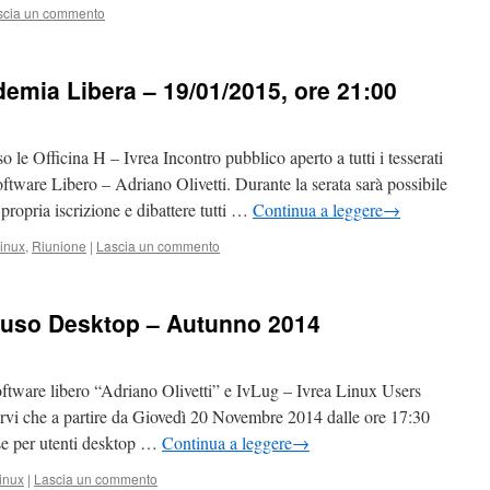
scia un commento
mia Libera – 19/01/2015, ore 21:00
 le Officina H – Ivrea Incontro pubblico aperto a tutti i tesserati
ware Libero – Adriano Olivetti. Durante la serata sarà possibile
propria iscrizione e dibattere tutti …
Continua a leggere
→
inux
,
Riunione
|
Lascia un commento
 uso Desktop – Autunno 2014
ftware libero “Adriano Olivetti” e IvLug – Ivrea Linux Users
rvi che a partire da Giovedì 20 Novembre 2014 dalle ore 17:30
e per utenti desktop …
Continua a leggere
→
inux
|
Lascia un commento