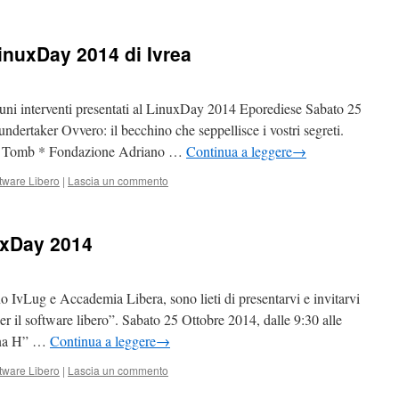
LinuxDay 2014 di Ivrea
lcuni interventi presentati al LinuxDay 2014 Eporediese Sabato 25
dertaker Ovvero: il becchino che seppellisce i vostri segreti.
i Tomb * Fondazione Adriano …
Continua a leggere
→
tware Libero
|
Lascia un commento
uxDay 2014
o IvLug e Accademia Libera, sono lieti di presentarvi e invitarvi
 il software libero”. Sabato 25 Ottobre 2014, dalle 9:30 alle
icina H” …
Continua a leggere
→
tware Libero
|
Lascia un commento