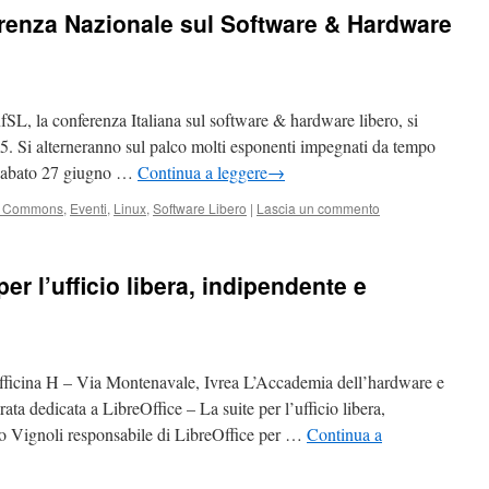
renza Nazionale sul Software & Hardware
fSL, la conferenza Italiana sul software & hardware libero, si
15. Si alterneranno sul palco molti esponenti impegnati da tempo
. Sabato 27 giugno …
Continua a leggere
→
e Commons
,
Eventi
,
Linux
,
Software Libero
|
Lascia un commento
per l’ufficio libera, indipendente e
fficina H – Via Montenavale, Ivrea L’Accademia dell’hardware e
ata dedicata a LibreOffice – La suite per l’ufficio libera,
alo Vignoli responsabile di LibreOffice per …
Continua a