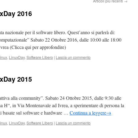
Articoli più recenti
→
uxDay 2016
 nazionale per il software libero. Quest’anno si parlerà di:
mputazionale” Sabato 22 Ottobre 2016, dalle 10:00 alle 18:00
vrea (Clicca qui per approfondire)
inux
,
LinuxDay
,
Software Libero
|
Lascia un commento
uxDay 2015
ttiva alla community”. Sabato 24 Ottobre 2015, dalle 9:30 alle
icina H“, in Via Montenavale ad Ivrea, a sperimentare di persona la
oni basate sul software e hardware …
Continua a leggere
→
inux
,
LinuxDay
,
Software Libero
|
Lascia un commento