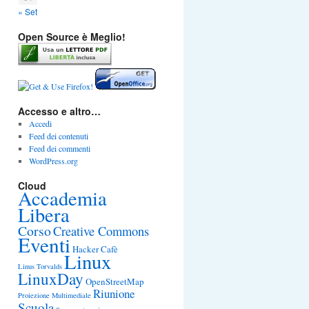
« Set
Open Source è Meglio!
Accesso e altro…
Accedi
Feed dei contenuti
Feed dei commenti
WordPress.org
Cloud
Accademia
Libera
Corso
Creative Commons
Eventi
Hacker Cafè
Linux
Linus Torvalds
LinuxDay
OpenStreetMap
Riunione
Proiezione Multimediale
Scuola