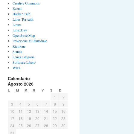
Creative Commons
Eventi
Hacker Cafè
Linus Torvalds
Linux
LinuxDay
OpenStreetMap
Proiezione Multimediale
Riunione
Scuola
Senza categoria
Software Libero
WiFi
Calendario
Agosto 2026
L
M
M
G
V
S
D
1
2
3
4
5
6
7
8
9
10
11
12
13
14
15
16
17
18
19
20
21
22
23
24
25
26
27
28
29
30
31