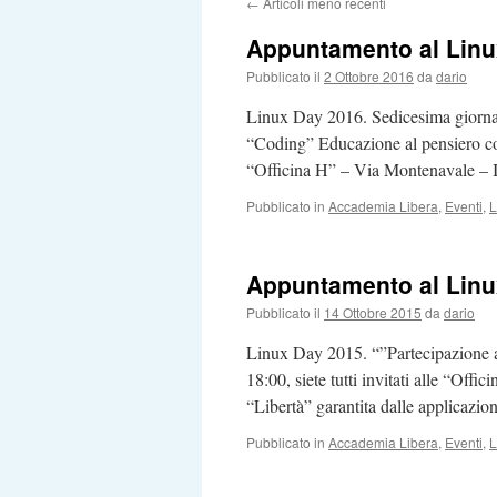
←
Articoli meno recenti
Appuntamento al Lin
Pubblicato il
2 Ottobre 2016
da
dario
Linux Day 2016. Sedicesima giornata
“Coding” Educazione al pensiero co
“Officina H” – Via Montenavale – I
Pubblicato in
Accademia Libera
,
Eventi
,
L
Appuntamento al Lin
Pubblicato il
14 Ottobre 2015
da
dario
Linux Day 2015. “”Partecipazione a
18:00, siete tutti invitati alle “Off
“Libertà” garantita dalle applicazi
Pubblicato in
Accademia Libera
,
Eventi
,
L