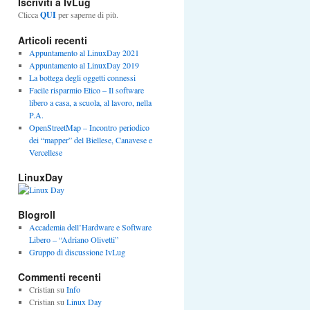
Iscriviti a IvLug
Clicca
QUI
per saperne di più.
Articoli recenti
Appuntamento al LinuxDay 2021
Appuntamento al LinuxDay 2019
La bottega degli oggetti connessi
Facile risparmio Etico – Il software
libero a casa, a scuola, al lavoro, nella
P.A.
OpenStreetMap – Incontro periodico
dei “mapper” del Biellese, Canavese e
Vercellese
LinuxDay
Blogroll
Accademia dell’Hardware e Software
Libero – “Adriano Olivetti”
Gruppo di discussione IvLug
Commenti recenti
Cristian
su
Info
Cristian
su
Linux Day