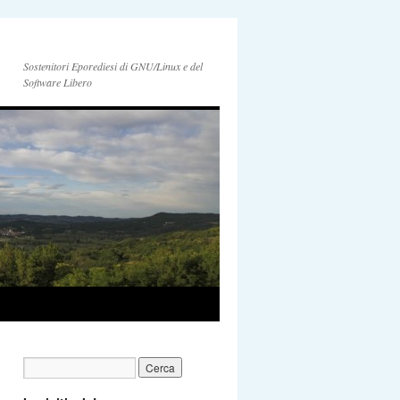
Sostenitori Eporediesi di GNU/Linux e del
Software Libero