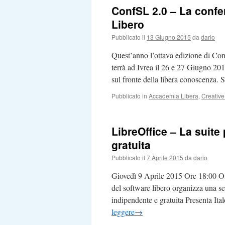
ConfSL 2.0 – La confe
Libero
Pubblicato il
13 Giugno 2015
da
dario
Quest’anno l’ottava edizione di Con
terrà ad Ivrea il 26 e 27 Giugno 20
sul fronte della libera conoscenza
Pubblicato in
Accademia Libera
,
Creativ
LibreOffice – La suite 
gratuita
Pubblicato il
7 Aprile 2015
da
dario
Giovedì 9 Aprile 2015 Ore 18:00 O
del software libero organizza una ser
indipendente e gratuita Presenta It
leggere
→