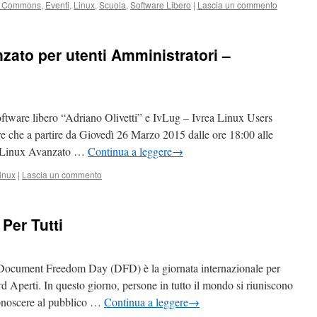
e Commons
,
Eventi
,
Linux
,
Scuola
,
Software Libero
|
Lascia un commento
ato per utenti Amministratori –
ftware libero “Adriano Olivetti” e IvLug – Ivrea Linux Users
e che a partire da Giovedì 26 Marzo 2015 dalle ore 18:00 alle
NU/Linux Avanzato …
Continua a leggere
→
inux
|
Lascia un commento
Per Tutti
cument Freedom Day (DFD) è la giornata internazionale per
rd Aperti. In questo giorno, persone in tutto il mondo si riuniscono
 conoscere al pubblico …
Continua a leggere
→