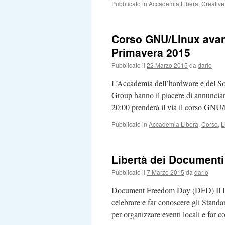
Pubblicato in
Accademia Libera
,
Creativ
Corso GNU/Linux avanz
Primavera 2015
Pubblicato il
22 Marzo 2015
da
dario
L’Accademia dell’hardware e del So
Group hanno il piacere di annunciar
20:00 prenderà il via il corso G
Pubblicato in
Accademia Libera
,
Corso
,
L
Libertà dei Documenti 
Pubblicato il
7 Marzo 2015
da
dario
Document Freedom Day (DFD) Il Do
celebrare e far conoscere gli Standa
per organizzare eventi locali e far