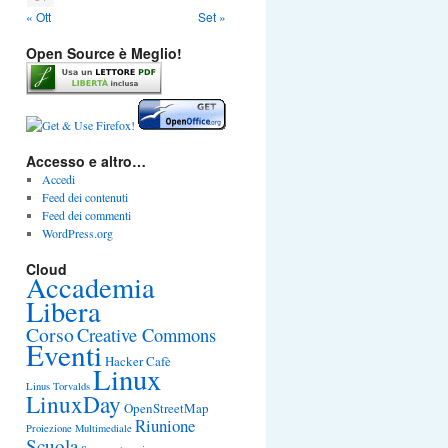
« Ott
Set »
Open Source è Meglio!
Accesso e altro…
Accedi
Feed dei contenuti
Feed dei commenti
WordPress.org
Cloud
Accademia
Libera
Corso
Creative Commons
Eventi
Hacker Cafè
Linux
Linus Torvalds
LinuxDay
OpenStreetMap
Riunione
Proiezione Multimediale
Scuola