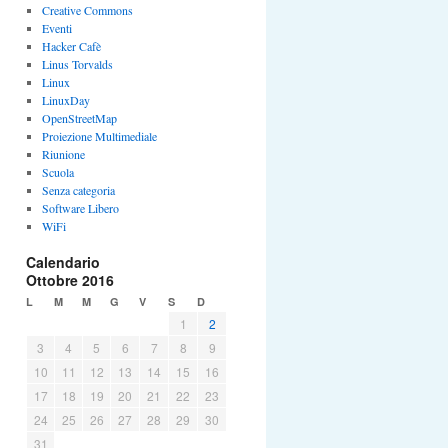
Creative Commons
Eventi
Hacker Cafè
Linus Torvalds
Linux
LinuxDay
OpenStreetMap
Proiezione Multimediale
Riunione
Scuola
Senza categoria
Software Libero
WiFi
Calendario
Ottobre 2016
L
M
M
G
V
S
D
1
2
3
4
5
6
7
8
9
10
11
12
13
14
15
16
17
18
19
20
21
22
23
24
25
26
27
28
29
30
31