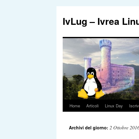
IvLug – Ivrea Li
Home
Articoli
Linux Day
Iscriv
Vai
al
2 Ottobre 201
Archivi del giorno:
contenuto