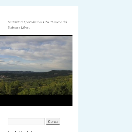
Sostenitori Eporediesi di GNU/Linux e del
Software Libero