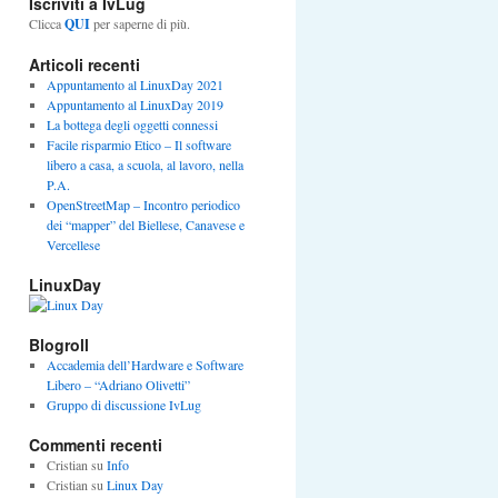
Iscriviti a IvLug
Clicca
QUI
per saperne di più.
Articoli recenti
Appuntamento al LinuxDay 2021
Appuntamento al LinuxDay 2019
La bottega degli oggetti connessi
Facile risparmio Etico – Il software
libero a casa, a scuola, al lavoro, nella
P.A.
OpenStreetMap – Incontro periodico
dei “mapper” del Biellese, Canavese e
Vercellese
LinuxDay
Blogroll
Accademia dell’Hardware e Software
Libero – “Adriano Olivetti”
Gruppo di discussione IvLug
Commenti recenti
Cristian
su
Info
Cristian
su
Linux Day