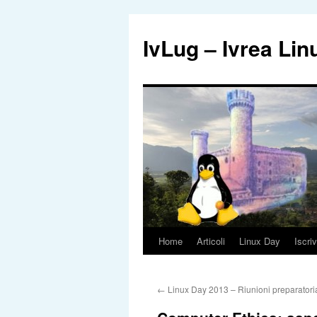
IvLug – Ivrea Li
Home
Articoli
Linux Day
Iscriv
Vai
al
←
Linux Day 2013 – Riunioni preparatori
contenuto