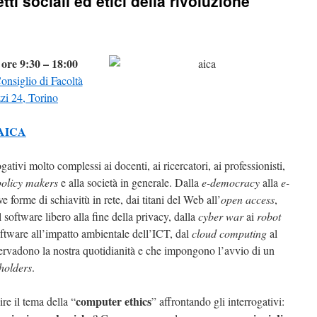
i sociali ed etici della rivoluzione
ore 9:30 – 18:00
onsiglio di Facoltà
zi 24, Torino
AICA
ativi molto complessi ai docenti, ai ricercatori, ai professionisti,
policy makers
e alla società in generale. Dalla
e-democracy
alla
e-
e forme di schiavitù in rete, dai titani del Web all’
open access
,
 software libero alla fine della privacy, dalla
cyber war
ai
robot
 software all’impatto ambientale dell’ICT, dal
cloud computing
al
ervadono la nostra quotidianità e che impongono l’avvio di un
holders
.
computer ethics
re il tema della “
” affrontando gli interrogativi: