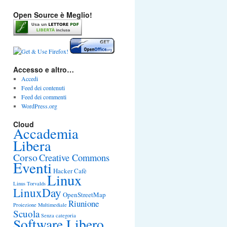
Open Source è Meglio!
Accesso e altro…
Accedi
Feed dei contenuti
Feed dei commenti
WordPress.org
Cloud
Accademia
Libera
Corso
Creative Commons
Eventi
Hacker Cafè
Linux
Linus Torvalds
LinuxDay
OpenStreetMap
Riunione
Proiezione Multimediale
Scuola
Senza categoria
Software Libero