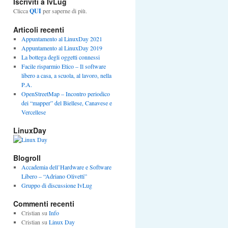
Iscriviti a IvLug
Clicca
QUI
per saperne di più.
Articoli recenti
Appuntamento al LinuxDay 2021
Appuntamento al LinuxDay 2019
La bottega degli oggetti connessi
Facile risparmio Etico – Il software
libero a casa, a scuola, al lavoro, nella
P.A.
OpenStreetMap – Incontro periodico
dei “mapper” del Biellese, Canavese e
Vercellese
LinuxDay
Blogroll
Accademia dell’Hardware e Software
Libero – “Adriano Olivetti”
Gruppo di discussione IvLug
Commenti recenti
Cristian
su
Info
Cristian
su
Linux Day