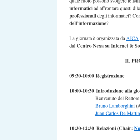
ist
quale ruolo possono svolgere le
informatici
ad affrontare questi di
professionali
degli informatici? Com
dell’informazione
?
La giornata è organizzata da
AICA
Centro Nexa su Internet & Soc
dal
IL P
09:30-10:00
Registrazione
10:00-10:30
Introduzione alla gi
Benvenuto del Rettore 
Bruno Lamborghini
(
Juan Carlos De Martin
10:30-12:30
Relazioni (Chair:
No