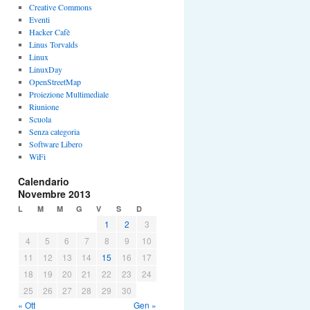
Creative Commons
Eventi
Hacker Cafè
Linus Torvalds
Linux
LinuxDay
OpenStreetMap
Proiezione Multimediale
Riunione
Scuola
Senza categoria
Software Libero
WiFi
Calendario
Novembre 2013
L
M
M
G
V
S
D
1
2
3
4
5
6
7
8
9
10
11
12
13
14
15
16
17
18
19
20
21
22
23
24
25
26
27
28
29
30
« Ott
Gen »