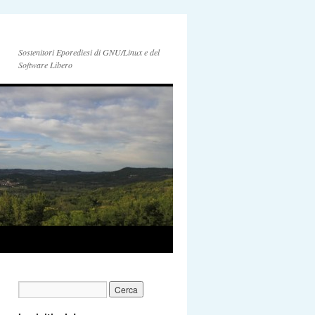
Sostenitori Eporediesi di GNU/Linux e del
Software Libero