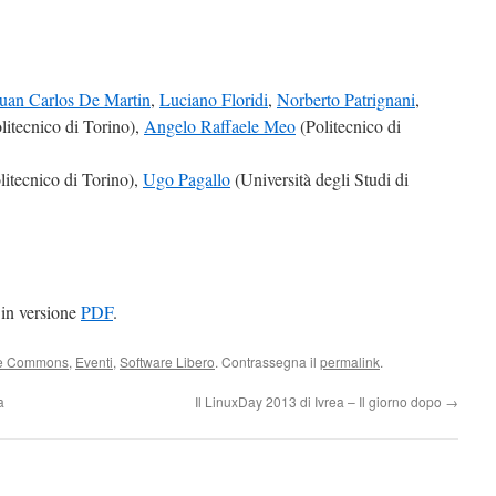
uan Carlos De Martin
,
Luciano Floridi
,
Norberto Patrignani
,
litecnico di Torino),
Angelo Raffaele Meo
(Politecnico di
litecnico di Torino),
Ugo Pagallo
(Università degli Studi di
 in versione
PDF
.
ve Commons
,
Eventi
,
Software Libero
. Contrassegna il
permalink
.
a
Il LinuxDay 2013 di Ivrea – Il giorno dopo
→