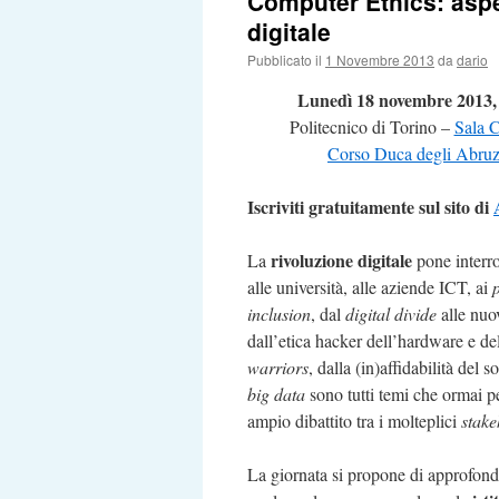
Computer Ethics: aspett
digitale
Pubblicato il
1 Novembre 2013
da
dario
Lunedì 18 novembre 2013, 
Politecnico di Torino –
Sala C
Corso Duca degli Abruz
Iscriviti gratuitamente sul sito di
rivoluzione digitale
La
pone interrog
alle università, alle aziende ICT, ai
inclusion
, dal
digital divide
alle nuov
dall’etica hacker dell’hardware e del
warriors
, dalla (in)affidabilità del
big data
sono tutti temi che ormai p
ampio dibattito tra i molteplici
stake
La giornata si propone di approfondi