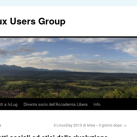
nux Users Group
iti a IvLug
Diventa socio dell’Accademia Libera
Info
a
Il LinuxDay 2013 di Ivrea – Il giorno dopo
→