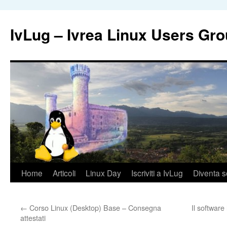
IvLug – Ivrea Linux Users Gr
Vai
Home
Articoli
Linux Day
Iscriviti a IvLug
Diventa s
al
←
Corso Linux (Desktop) Base – Consegna
Il software
contenuto
attestati