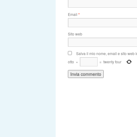
Email
*
Sito web
Salva il mio nome, email e sito web
otto
×
=
twenty four