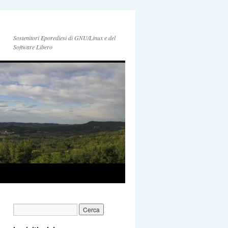
Sostenitori Eporediesi di GNU/Linux e del
Software Libero