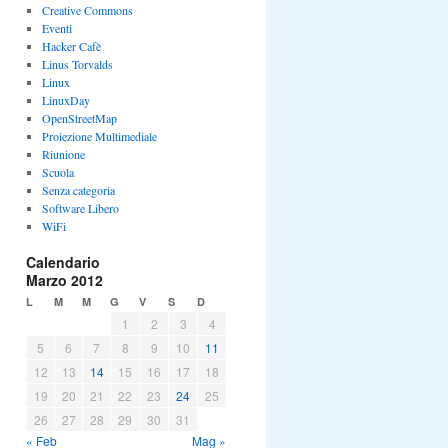
Creative Commons
Eventi
Hacker Cafè
Linus Torvalds
Linux
LinuxDay
OpenStreetMap
Proiezione Multimediale
Riunione
Scuola
Senza categoria
Software Libero
WiFi
Calendario
Marzo 2012
L
M
M
G
V
S
D
1
2
3
4
5
6
7
8
9
10
11
12
13
14
15
16
17
18
19
20
21
22
23
24
25
26
27
28
29
30
31
« Feb
Mag »