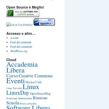
Open Source è Meglio!
Accesso e altro…
Accedi
Feed dei contenuti
Feed dei commenti
WordPress.org
Cloud
Accademia
Libera
Corso
Creative Commons
Eventi
Hacker Cafè
Linux
Linus Torvalds
LinuxDay
OpenStreetMap
Riunione
Proiezione Multimediale
Scuola
Senza categoria
Software Libero