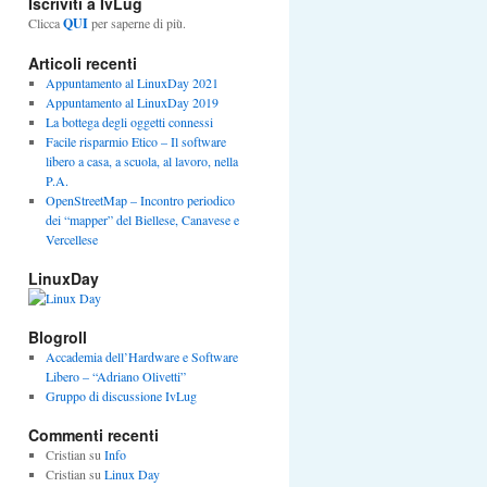
Iscriviti a IvLug
Clicca
QUI
per saperne di più.
Articoli recenti
Appuntamento al LinuxDay 2021
Appuntamento al LinuxDay 2019
La bottega degli oggetti connessi
Facile risparmio Etico – Il software
libero a casa, a scuola, al lavoro, nella
P.A.
OpenStreetMap – Incontro periodico
dei “mapper” del Biellese, Canavese e
Vercellese
LinuxDay
Blogroll
Accademia dell’Hardware e Software
Libero – “Adriano Olivetti”
Gruppo di discussione IvLug
Commenti recenti
Cristian
su
Info
Cristian
su
Linux Day