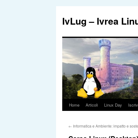
IvLug – Ivrea Li
Home
Articoli
Linux Day
Iscriv
Vai
al
←
Informatica e Ambiente: impatto e soste
contenuto