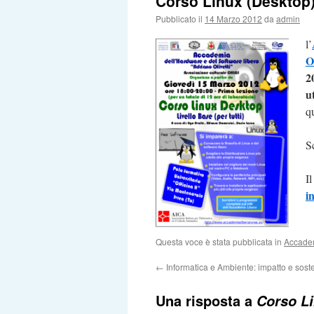
Corso Linux (Desktop
Pubblicato il
14 Marzo 2012
da
admin
l’
O
2
u
q
S
Il
i
Questa voce è stata pubblicata in
Accade
←
Informatica e Ambiente: impatto e soste
Una risposta a
Corso L