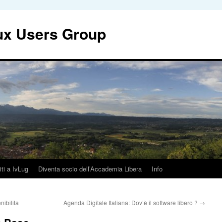
nux Users Group
iti a IvLug
Diventa socio dell’Accademia Libera
Info
nibilita
Agenda Digitale Italiana: Dov’è il software libero ?
→