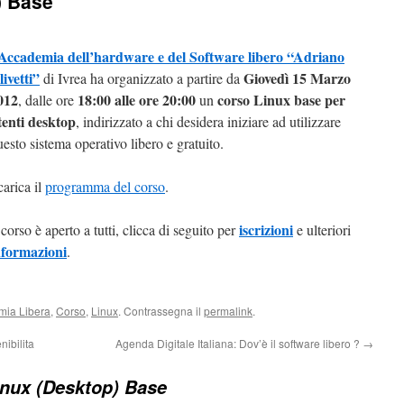
) Base
Accademia dell’hardware e del Software libero “Adriano
livetti”
Giovedì 15 Marzo
di Ivrea ha organizzato a partire da
012
18:00 alle ore 20:00
corso Linux base per
, dalle ore
un
tenti desktop
, indirizzato a chi desidera iniziare ad utilizzare
uesto sistema operativo libero e gratuito.
carica il
programma del corso
.
iscrizioni
 corso è aperto a tutti, clicca di seguito per
e ulteriori
nformazioni
.
mia Libera
,
Corso
,
Linux
. Contrassegna il
permalink
.
nibilita
Agenda Digitale Italiana: Dov’è il software libero ?
→
inux (Desktop) Base