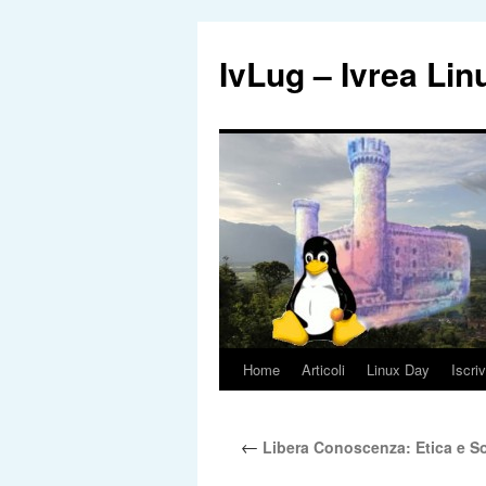
IvLug – Ivrea Li
Home
Articoli
Linux Day
Iscriv
Vai
al
←
Libera Conoscenza: Etica e So
contenuto