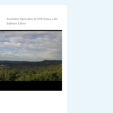
Sostenitori Eporediesi di GNU/Linux e del
Software Libero