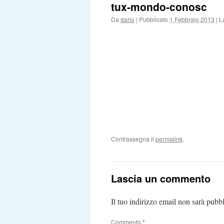
tux-mondo-conosc
Da
dario
|
Pubblicato
1 Febbraio 2013
|
La
Contrassegna il
permalink
.
Lascia un commento
Il tuo indirizzo email non sarà pubbl
Commento
*